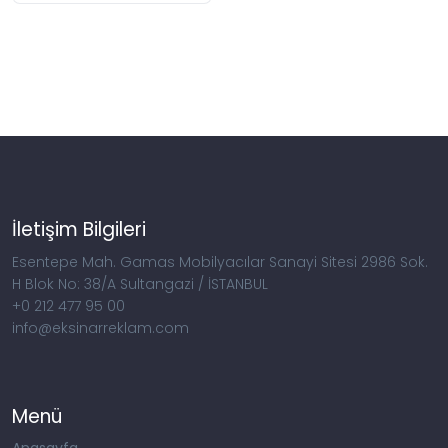
İletişim Bilgileri
Esentepe Mah. Gamas Mobilyacılar Sanayi Sitesi 2986 Sok.
H Blok No: 38/A Sultangazi / İSTANBUL
+0 212 477 95 00
info@eksinarreklam.com
Menü