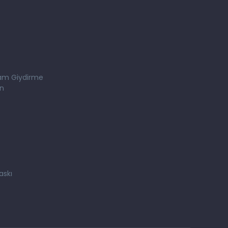
am Giydirme
on
askı