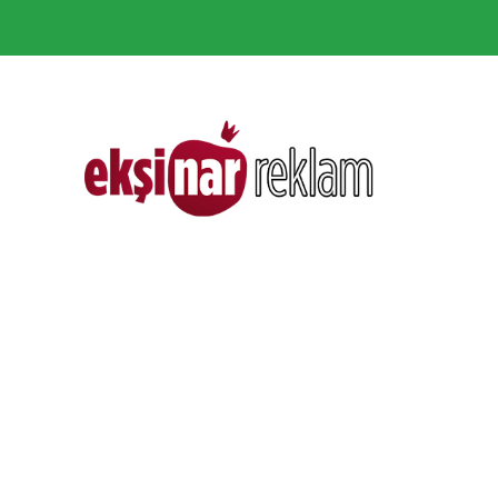
info@eksinarreklam.com
İstanbul, Sultangazi