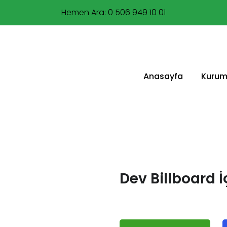
Hemen Ara: 0 506 949 10 01
0212 477 95 00
Anasayfa
Kurum
Dev Billboard İ